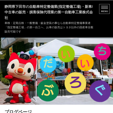
静岡県下田市の自動車特定整備業(指定整備工場)・新車/
中古車の販売・損害保険代理業の第一自動車工業株式会
社
車検・定期点検・一般整備・鈑金塗装の事なら自動車特定整備事業者
「指定整備工場」の第一自工へ、お車の販売はトヨタ以外の国産車全般
販売可能です
HOME
事業案内
修理事例
会社案内
ブログページ