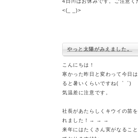
4日㈪はお休みです。ご注意く
<(_ _)>
やっと太陽がみえました。
こんにちは！
寒かった昨日と変わって今日
ると暑いくらいですね(゜゜)
気温差に注意です。
社長があたらしくキウイの苗
れました！→ → →
来年にはたくさん実がなるこ