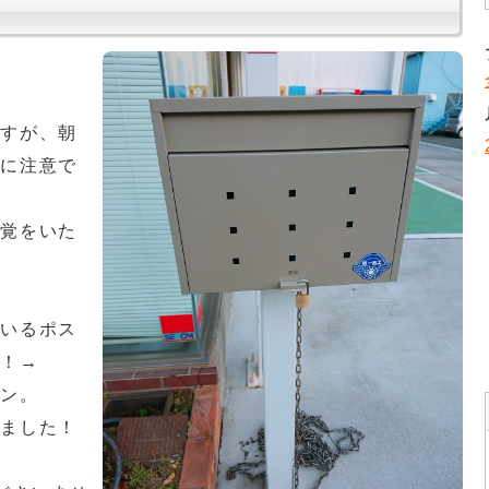
ますが、朝
邪に注意で
味覚をいた
ているポス
た！→
イン。
れました！