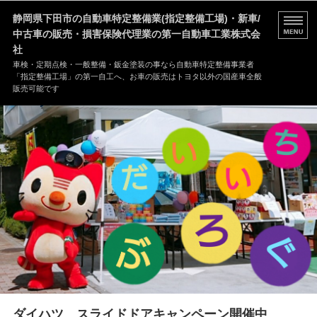
静岡県下田市の自動車特定整備業(指定整備工場)・新車/
中古車の販売・損害保険代理業の第一自動車工業株式会
社
車検・定期点検・一般整備・鈑金塗装の事なら自動車特定整備事業者
「指定整備工場」の第一自工へ、お車の販売はトヨタ以外の国産車全般
販売可能です
HOME
事業案内
修理事例
会社案内
ダイハツ スライドドアキャンペーン開催中