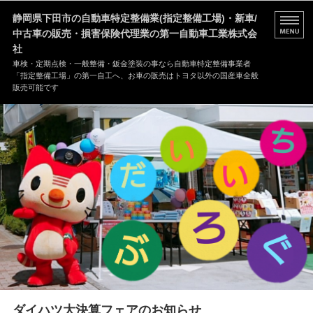
静岡県下田市の自動車特定整備業(指定整備工場)・新車/
中古車の販売・損害保険代理業の第一自動車工業株式会
社
車検・定期点検・一般整備・鈑金塗装の事なら自動車特定整備事業者
「指定整備工場」の第一自工へ、お車の販売はトヨタ以外の国産車全般
販売可能です
HOME
事業案内
修理事例
会社案内
ダイハツ大決算フェアのお知らせ